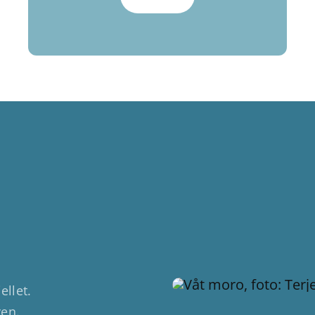
ellet.
yen.