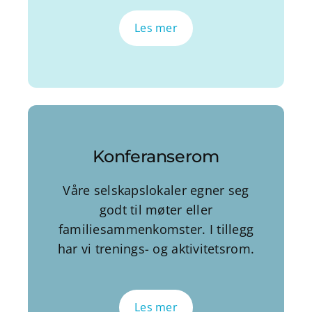
Les mer
Konferanserom
Våre selskapslokaler egner seg
godt til møter eller
familiesammenkomster. I tillegg
har vi trenings- og aktivitetsrom.
Les mer