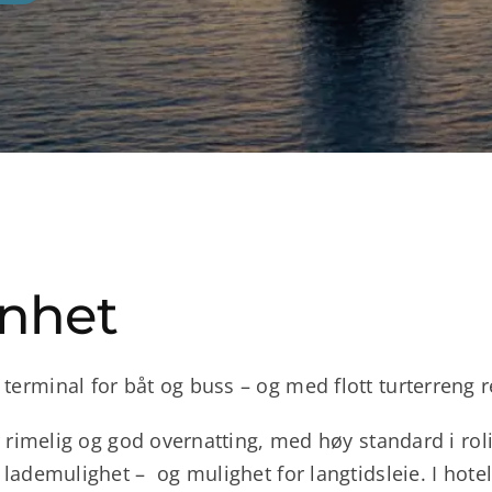
enhet
 terminal for båt og buss – og med flott turterreng r
byr rimelig og god overnatting, med høy standard i rol
d lademulighet – og mulighet for langtidsleie. I hotel