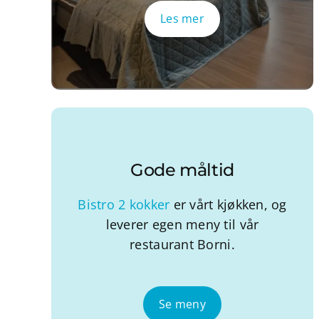
Les mer
Gode måltid
Bistro 2 kokker
er vårt kjøkken, og
leverer egen meny til vår
restaurant Borni.
Se meny