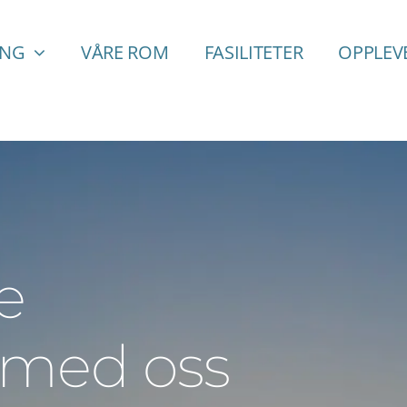
ING
VÅRE ROM
FASILITETER
OPPLEV
e
 med oss