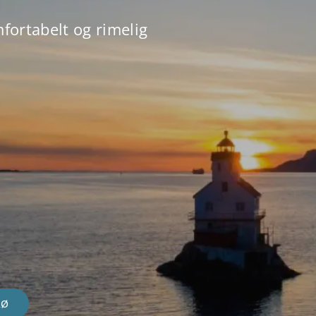
fortabelt og rimelig
RØ