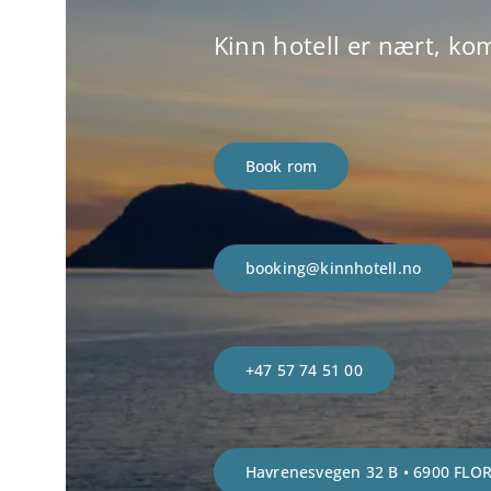
Kinn hotell er nært, kom
Book rom
booking@kinnhotell.no
+47 57 74 51 00
Havrenesvegen 32 B • 6900 FLO