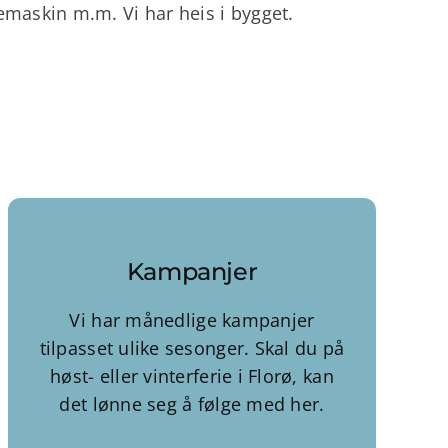
kemaskin m.m. Vi har heis i bygget.
Kampanjer
Vi har månedlige kampanjer
tilpasset ulike sesonger. Skal du på
høst- eller vinterferie i Florø, kan
det lønne seg å følge med her.